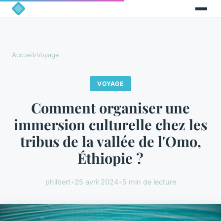
Accueil
›
Voyage
VOYAGE
Comment organiser une
immersion culturelle chez les
tribus de la vallée de l'Omo,
Éthiopie ?
philbert
•
25 avril 2024
•
5 min de lecture