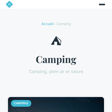
Accueil
› Camping
⛺
Camping
Camping, plein air et nature
CAMPING