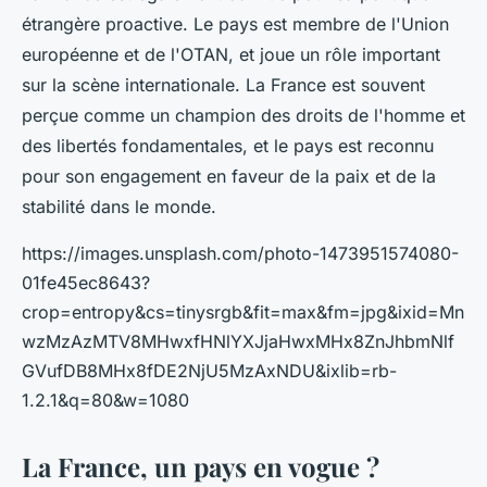
étrangère proactive. Le pays est membre de l'Union
européenne et de l'OTAN, et joue un rôle important
sur la scène internationale. La France est souvent
perçue comme un champion des droits de l'homme et
des libertés fondamentales, et le pays est reconnu
pour son engagement en faveur de la paix et de la
stabilité dans le monde.
https://images.unsplash.com/photo-1473951574080-
01fe45ec8643?
crop=entropy&cs=tinysrgb&fit=max&fm=jpg&ixid=Mn
wzMzAzMTV8MHwxfHNlYXJjaHwxMHx8ZnJhbmNlf
GVufDB8MHx8fDE2NjU5MzAxNDU&ixlib=rb-
1.2.1&q=80&w=1080
La France, un pays en vogue ?