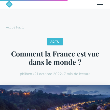
Accueil
›
actu
ACTU
Comment la France est vue
dans le monde ?
philbert
•
21 octobre 2022
•
7 min de lecture