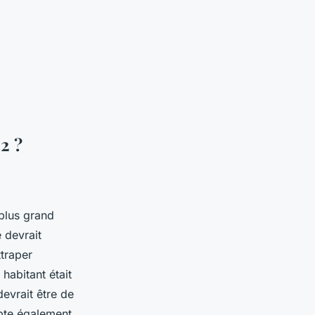
2 ?
 plus grand
 devrait
ttraper
habitant était
evrait être de
mpte également