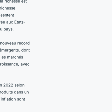
la richesse est
 richesse
ésentent
rée aux États-
du pays.
n nouveau record
 émergents, dont
s les marchés
croissance, avec
en 2022 selon
produits dans un
inflation sont