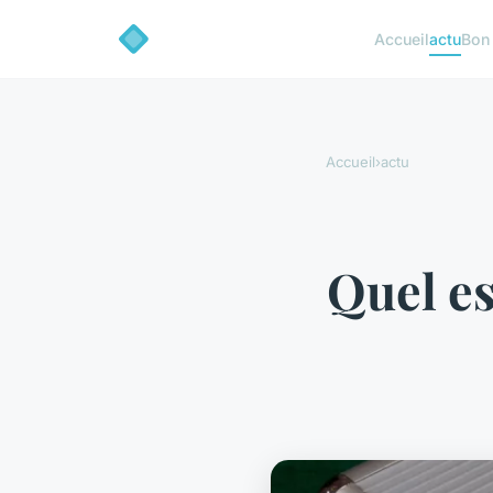
Accueil
actu
Bon
Accueil
›
actu
Quel es