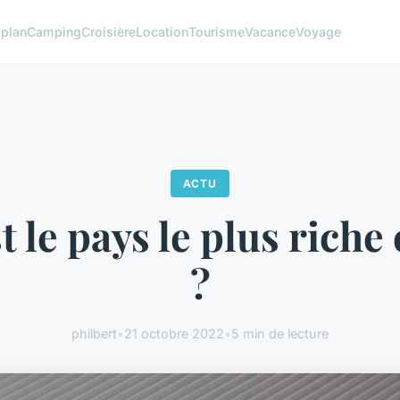
 plan
Camping
Croisière
Location
Tourisme
Vacance
Voyage
ACTU
t le pays le plus riche
?
philbert
•
21 octobre 2022
•
5 min de lecture