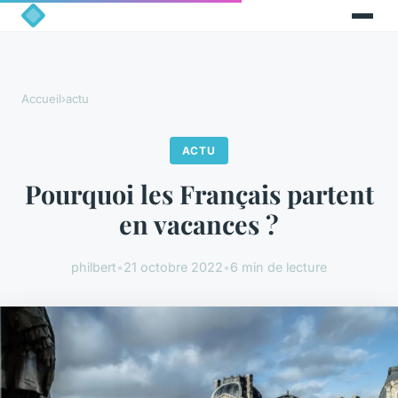
Accueil
›
actu
ACTU
Pourquoi les Français partent
en vacances ?
philbert
•
21 octobre 2022
•
6 min de lecture